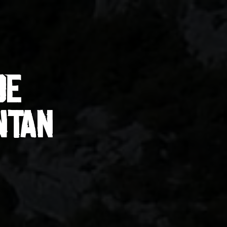
de
ntan